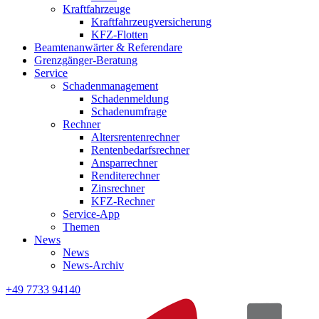
Kraftfahrzeuge
Kraftfahrzeugversicherung
KFZ-Flotten
Beamtenanwärter & Referendare
Grenzgänger-Beratung
Service
Schadenmanagement
Schadenmeldung
Schadenumfrage
Rechner
Altersrentenrechner
Rentenbedarfsrechner
Ansparrechner
Renditerechner
Zinsrechner
KFZ-Rechner
Service-App
Themen
News
News
News-Archiv
+49 7733 94140