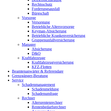
Rechtsschutz
Forderungsausfall
Bürgschaft
Vorsorge
Versorgung
Betriebliche Altersvorsorge
Keyman-Absicherung
Betriebliche Krankenversicherung
Gruppenunfallversicherung
Manager
Absicherung
D&O
Kraftfahrzeuge
Kraftfahrzeugversicherung
KFZ-Flotten
Beamtenanwärter & Referendare
Grenzgänger-Beratung
Service
Schadenmanagement
Schadenmeldung
Schadenumfrage
Rechner
Altersrentenrechner
Rentenbedarfsrechner