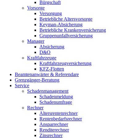
Bürgschaft
Vorsorge
Versorgung
Betriebliche Altersvorsorge
Keyman-Absicherung
Betriebliche Krankenversicherung
Gruppenunfallversicherung
Manager
Absicherung
D&O
Kraftfahrzeuge
Kraftfahrzeugversicherung
KFZ-Flotten
Beamtenanwärter & Referendare
Grenzgänger-Beratung
Service
Schadenmanagement
Schadenmeldung
Schadenumfrage
Rechner
Altersrentenrechner
Rentenbedarfsrechner
Ansparrechner
Renditerechner
Zinsrechner