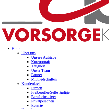
Home
Über uns
Unsere Aufgabe
Kurzportrait
Tätigkeit
Unser Team
Partner
Mitgliedschaften
Kundenkreis
Firmen
Freiberufler/Selbständige
Berufseinsteiger
Privatpersonen
Beamte