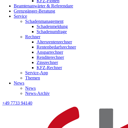
KFZ-Flotten
Beamtenanwärter & Referendare
Grenzgänger-Beratung
Service
Schadenmanagement
Schadenmeldung
Schadenumfrage
Rechner
Altersrentenrechner
Rentenbedarfsrechner
Ansparrechner
Renditerechner
Zinsrechner
KFZ-Rechner
Service-App
Themen
News
News
News-Archiv
+49 7733 94140