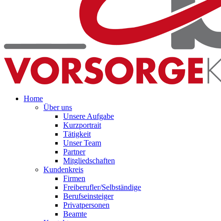
Home
Über uns
Unsere Aufgabe
Kurzportrait
Tätigkeit
Unser Team
Partner
Mitgliedschaften
Kundenkreis
Firmen
Freiberufler/Selbständige
Berufseinsteiger
Privatpersonen
Beamte