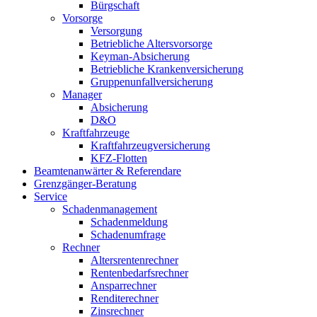
Bürgschaft
Vorsorge
Versorgung
Betriebliche Altersvorsorge
Keyman-Absicherung
Betriebliche Krankenversicherung
Gruppenunfallversicherung
Manager
Absicherung
D&O
Kraftfahrzeuge
Kraftfahrzeugversicherung
KFZ-Flotten
Beamtenanwärter & Referendare
Grenzgänger-Beratung
Service
Schadenmanagement
Schadenmeldung
Schadenumfrage
Rechner
Altersrentenrechner
Rentenbedarfsrechner
Ansparrechner
Renditerechner
Zinsrechner