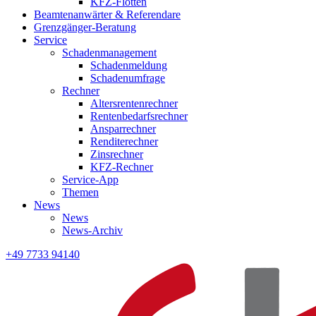
KFZ-Flotten
Beamtenanwärter & Referendare
Grenzgänger-Beratung
Service
Schadenmanagement
Schadenmeldung
Schadenumfrage
Rechner
Altersrentenrechner
Rentenbedarfsrechner
Ansparrechner
Renditerechner
Zinsrechner
KFZ-Rechner
Service-App
Themen
News
News
News-Archiv
+49 7733 94140